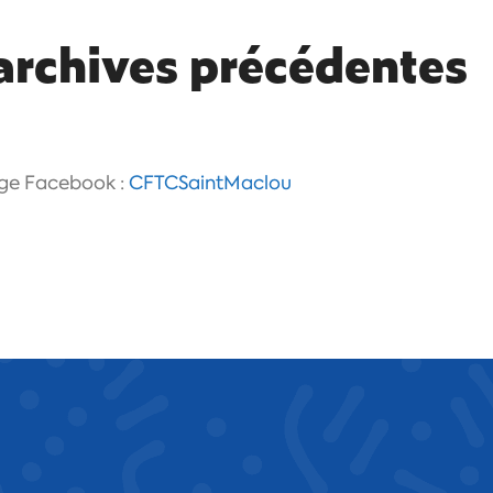
archives précédentes
age Facebook :
CFTCSaintMaclou