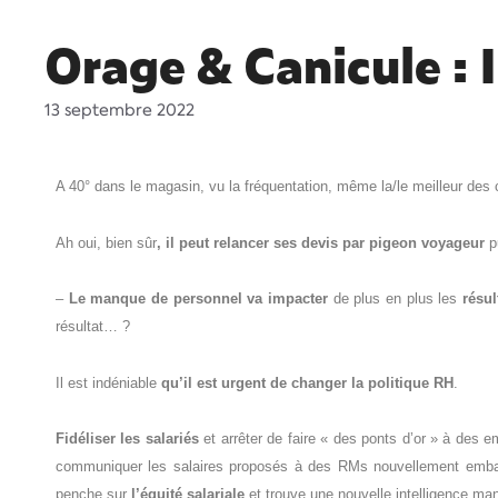
Orage & Canicule : 
13 septembre 2022
A 40° dans le magasin, vu la fréquentation, même la/le meilleur des
Ah oui, bien sûr
, il peut relancer ses devis par pigeon voyageur
p
–
Le manque de personnel va impacter
de plus en plus les
résul
résultat… ?
Il est indéniable
qu’il est urgent de changer la politique RH
.
Fidéliser les salariés
et arrêter de faire « des ponts d’or » à des 
communiquer les salaires proposés à des RMs nouvellement embauch
penche sur
l’équité salariale
et trouve une nouvelle intelligence man